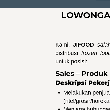
LOWONGAN
Kami,
JIFOOD
sala
distribusi
frozen foo
untuk posisi:
Sales – Produk
Deskripsi Peker
Melakukan penjual
(ritel/grosir/horeka
Menjaga hubungan