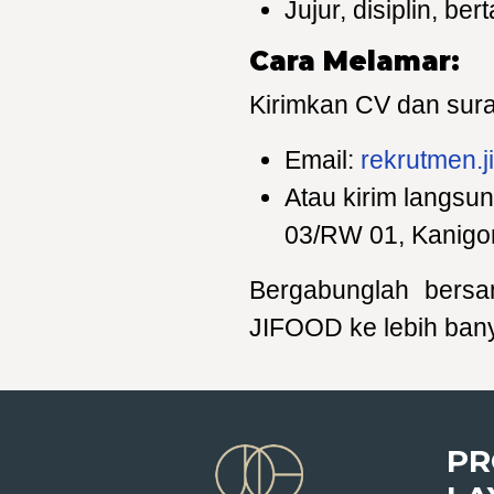
Jujur, disiplin, be
Cara Melamar:
Kirimkan CV dan sura
Email:
rekrutmen.
Atau kirim langsu
03/RW 01, Kanigor
Bergabunglah ber
JIFOOD ke lebih ban
PR