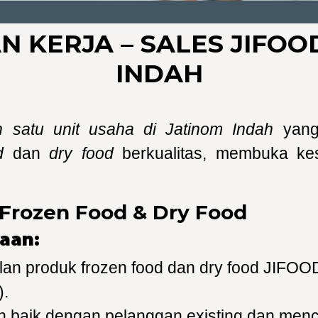
 KERJA – SALES JIFOOD
INDAH
h satu unit usaha di Jatinom Indah
yang 
d
dan
dry food
berkualitas, membuka ke
 Frozen Food & Dry Food
jaan:
an produk frozen food dan dry food JIFOO
).
 baik dengan pelanggan existing dan menc