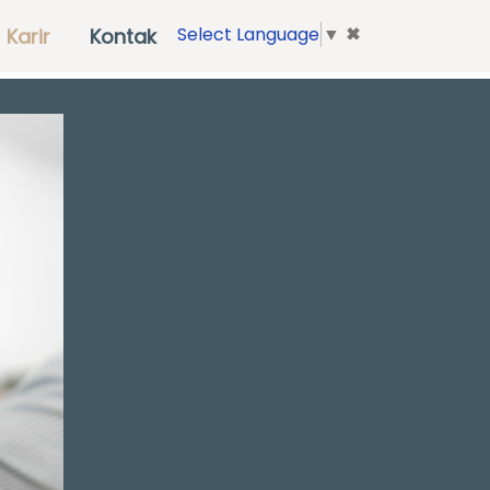
✖
Select Language
▼
Karir
Kontak