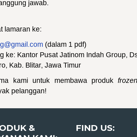
rtanggung jawab.
t lamaran ke:
jig@gmail.com
(dalam 1 pdf)
ng ke: Kantor Pusat Jatinom Indah Group, D
o, Kab. Blitar, Jawa Timur
sama kami untuk membawa produk
froze
yak pelanggan!
ODUK &
FIND US: