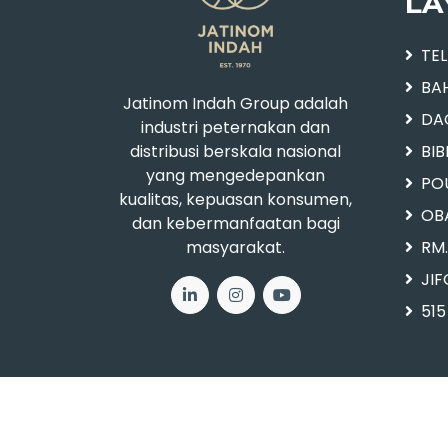
LA
TE
BA
Jatinom Indah Group adalah
DA
industri peternakan dan
distribusi berskala nasional
BI
yang mengedepankan
PO
kualitas, kepuasan konsumen,
OB
dan kebermanfaatan bagi
masyarakat.
RM
JI
515