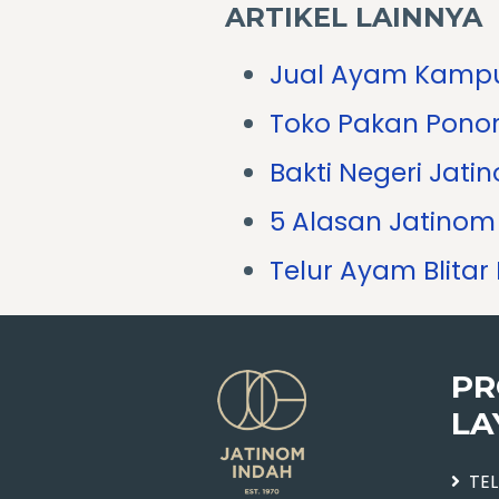
ARTIKEL LAINNYA
Jual Ayam Kampu
Toko Pakan Ponor
Bakti Negeri Jati
5 Alasan Jatinom 
Telur Ayam Blitar
PR
LA
TE