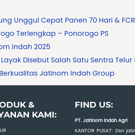
ng Unggul Cepat Panen 70 Hari & FCR
ogo Terlengkap – Ponorogo PS
nom Indah 2025
Layak Disebut Salah Satu Sentra Telur
 Berkualitas Jatinom Indah Group
ODUK &
FIND US:
YANAN KAMI:
PT. Jatinom Indah Agri
LUR
KANTOR PUSAT: Dsn jatin