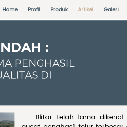
Home
Profil
Produk
Artikel
Galeri
INDAH :
MA PENGHASIL
ALITAS DI
Blitar telah lama dikena
pusat penghasil telur terbesar