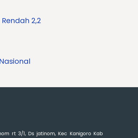
 Rendah 2,2
 Nasional
om rt 3/1, Ds jatinom, Kec Kanigoro Kab